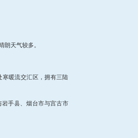
晴朗天气较多。
处寒暖流交汇区，拥有三陆
与岩手县、烟台市与宫古市