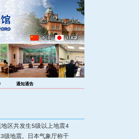
学
通知通告
该地区共发生5级以上地震4
.3级地震。日本气象厅称千