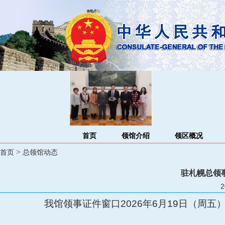
首页
领馆介绍
领区概况
>
首页
总领馆动态
驻札幌总领事
2
我馆领事证件窗口
202
6
年
6月
19
日（周
五