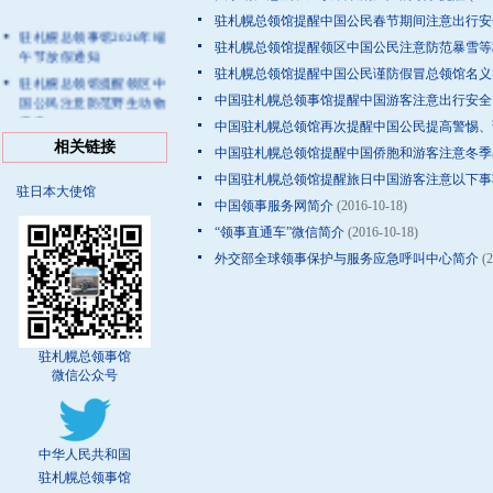
驻札幌总领馆提醒中国公民春节期间注意出行安
驻札幌总领事馆2026年端
驻札幌总领馆提醒领区中国公民注意防范暴雪等
午节放假通知
驻札幌总领馆提醒中国公民谨防假冒总领馆名义
驻札幌总领馆提醒领区中
国公民注意防范野生动物
中国驻札幌总领事馆提醒中国游客注意出行安全
袭击
中国驻札幌总领馆再次提醒中国公民提高警惕、
驻札幌总领馆提醒领区中
相关链接
中国驻札幌总领馆提醒中国侨胞和游客注意冬季
国公民注意防范海啸及地
中国驻札幌总领馆提醒旅日中国游客注意以下事
震余震
驻日本大使馆
中国领事服务网简介
(2016-10-18)
关于启用“中国领事”APP
补领婚姻登记证件预约功
“领事直通车”微信简介
(2016-10-18)
能的通知
外交部全球领事保护与服务应急呼叫中心简介
(2
驻札幌总领馆提醒中国公
民注意户外活动安全
驻札幌总领事馆
微信公众号
中华人民共和国
驻札幌总领事馆