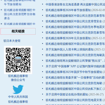
午节放假通知
中国香港游客在北海道遇袭 再次提醒中国公民
驻札幌总领馆提醒领区中
驻札幌总领事馆2026年春节放假通知
(2026-02-09
国公民注意防范野生动物
驻札幌总领馆提醒领区中国公民注意防范暴雪等
袭击
驻札幌总领馆提醒领区中国公民注意滑雪安全
(2
驻札幌总领馆提醒领区中
驻札幌总领馆提醒领区中国公民防范冬季地震灾
国公民注意防范海啸及地
相关链接
震余震
驻札幌总领馆提醒领区中国公民注意防范暴雪等
关于启用“中国领事”APP
驻札幌总领事馆2026年元旦放假通知
(2025-12-19
驻日本大使馆
补领婚姻登记证件预约功
驻札幌总领馆提醒领区中国公民注意防范暴雪等
能的通知
关于实施外国人入境卡网上填报的通知
(2025-12
驻札幌总领馆提醒中国公
驻札幌总领馆提醒领区中国公民注意防范海啸及
民注意户外活动安全
驻札幌总领馆再次提醒领区公民警惕“熊出没”，
关于启用“中国领事”APP 公证预约预审功能的通
驻札幌总领事馆2025年国庆节中秋节放假通知
(2
驻札幌总领事馆
驻札幌总领馆在青森开展“一日领事馆”活动的通
微信公众号
驻札幌总领馆提醒领区中国公民注意防范海啸
(2
驻札幌总领馆提醒领区中国公民切勿私下换汇
(2
关于启用中国签证在线办理的通知
(2025-06-27)
中华人民共和国
驻札幌总领馆提醒领区中国公民防范地震灾害
(2
驻札幌总领事馆